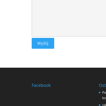
Facebook
Ost
Pa
ko
Ja