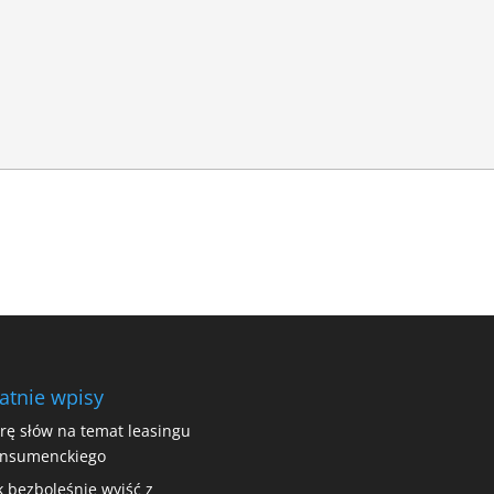
atnie wpisy
rę słów na temat leasingu
nsumenckiego
k bezboleśnie wyjść z