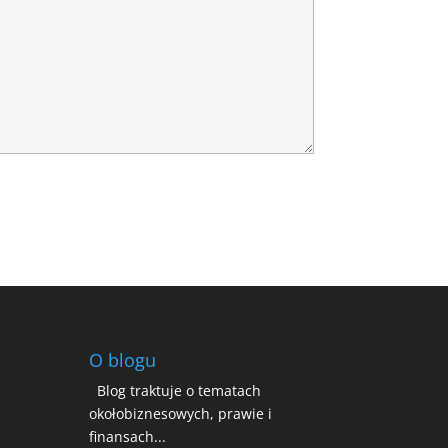
O blogu
Blog traktuje o tematach
okołobiznesowych, prawie i
finansach...