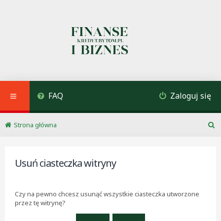
FAQ
Zaloguj się
Strona główna
S
z
u
k
Usuń ciasteczka witryny
a
j
Czy na pewno chcesz usunąć wszystkie ciasteczka utworzone
przez tę witrynę?