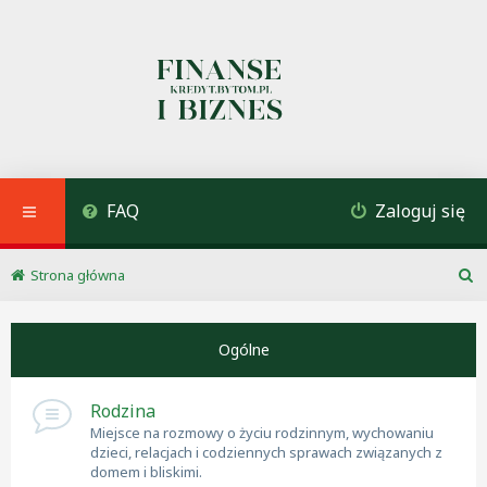
FAQ
Zaloguj się
Strona główna
S
z
u
Ogólne
k
a
j
Rodzina
Miejsce na rozmowy o życiu rodzinnym, wychowaniu
dzieci, relacjach i codziennych sprawach związanych z
domem i bliskimi.