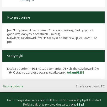
Kto jest online
Jest
3
użytkowników online :: 1 zarejestrowany, 0 ukrytych i 2
gości (wg danych z ostatnich 5 minut)
Najwięcej użytkowników (
1156
) było online czw lip 23, 2026 1:42
pm
Statystyki
Liczba postów:
-1924
• Liczba tematów:
78
• Liczba użytkowników:
16
• Ostatnio zarejestrowany użytkownik:
Adam91231
Strona główna
Strefa czasowa
UTC
Technologię dostarcza
phpBB
® Forum Software © phpBB Limited
Polski pakiet językowy dostarcza
phpBB.pl