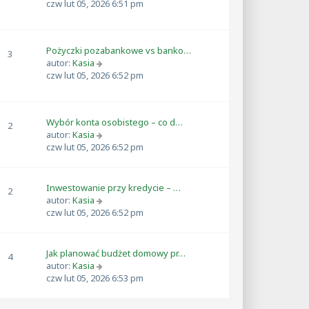
j
y
czw lut 05, 2026 6:51 pm
y
n
ś
p
o
w
o
w
i
s
Pożyczki pozabankowe vs banko…
s
e
3
t
W
autor:
Kasia
z
t
y
czw lut 05, 2026 6:52 pm
y
l
ś
p
n
w
o
a
i
s
j
Wybór konta osobistego – co d…
e
2
t
n
W
autor:
Kasia
t
o
y
czw lut 05, 2026 6:52 pm
l
w
ś
n
s
w
a
z
i
j
Inwestowanie przy kredycie – …
y
2
e
n
W
autor:
Kasia
p
t
o
y
czw lut 05, 2026 6:52 pm
o
l
w
ś
s
n
s
w
t
a
z
i
Jak planować budżet domowy pr…
4
j
y
e
W
autor:
Kasia
n
p
t
y
czw lut 05, 2026 6:53 pm
o
o
l
ś
w
s
n
w
s