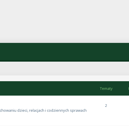
Tematy
2
howaniu dzieci, relacjach i codziennych sprawach