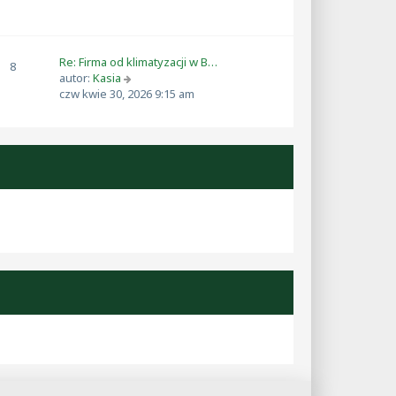
Re: Firma od klimatyzacji w B…
8
W
autor:
Kasia
y
czw kwie 30, 2026 9:15 am
ś
w
i
e
t
l
n
a
j
n
o
w
s
z
y
p
o
s
t