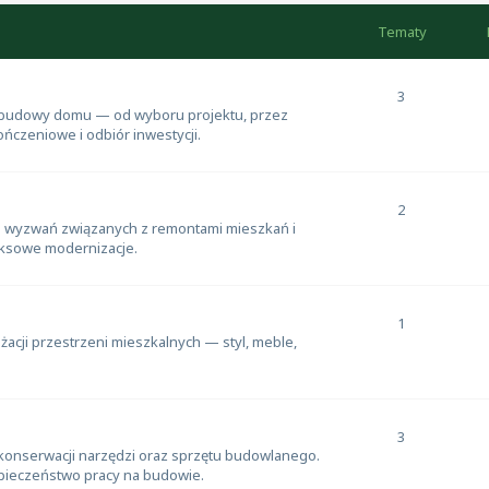
Tematy
3
h budowy domu — od wyboru projektu, przez
ńczeniowe i odbiór inwestycji.
2
i wyzwań związanych z remontami mieszkań i
sowe modernizacje.
1
nżacji przestrzeni mieszkalnych — styl, meble,
3
 konserwacji narzędzi oraz sprzętu budowlanego.
zpieczeństwo pracy na budowie.