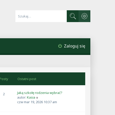
Wyszukiwanie zaawa
Szukaj
Zaloguj się
Posty
Ostatni post
Jaką szkołę rodzenia wybrać?
2
W
autor:
Kasia
y
czw mar 19, 2026 10:37 am
ś
w