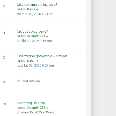
i
Jaka reklama dla biznesu?
e
2
W
autor:
Kasia
t
y
wt mar 10, 2026 6:23 pm
l
ś
n
w
a
i
j
Jak dbać o zdrowie?
e
4
n
W
autor:
Adam91231
t
o
y
pn lip 20, 2026 3:16 pm
l
w
ś
n
s
w
a
z
i
j
Oszczędne gotowanie – przepis…
y
2
e
n
W
autor:
Kasia
p
t
o
y
czw lut 05, 2026 6:55 pm
o
l
w
ś
s
n
s
w
t
a
z
i
Nie ma postów
0
j
y
e
n
p
t
o
o
l
w
s
n
s
t
a
Faktoring Dla Firm
10
z
j
W
autor:
Adam91231
y
n
y
pt maja 15, 2026 9:36 am
p