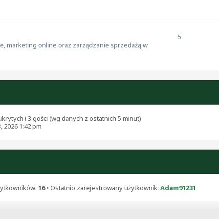
5
e, marketing online oraz zarządzanie sprzedażą w
krytych i 3 gości (wg danych z ostatnich 5 minut)
3, 2026 1:42 pm
żytkowników:
16
• Ostatnio zarejestrowany użytkownik:
Adam91231