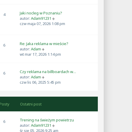
o
ś
o
w
w
s
s
i
Jaki nocleg w Poznaniu?
4
t
z
e
W
autor:
Adam91231
y
t
y
czw maja 07, 2026 1:08 pm
p
l
ś
o
n
w
s
a
i
t
j
Re: Jaka reklama w mieście?
e
6
n
W
autor:
Adam
t
o
y
wt mar 17, 2026 1:14 pm
l
w
ś
n
s
w
a
z
i
j
Czy reklama na billboardach w…
6
y
e
n
W
autor:
Adam
p
t
o
y
czw lis 06, 2025 5:45 pm
o
l
w
ś
s
n
s
w
t
a
z
i
j
y
e
Posty
Ostatni post
n
p
t
o
o
l
w
s
n
Trening na świeżym powietrzu
6
s
t
a
W
autor:
Adam91231
z
j
y
śr sie 05, 2026 9:25 am