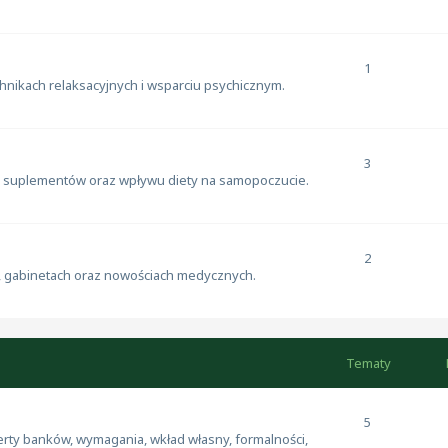
1
chnikach relaksacyjnych i wsparciu psychicznym.
3
, suplementów oraz wpływu diety na samopoczucie.
2
h, gabinetach oraz nowościach medycznych.
Tematy
5
rty banków, wymagania, wkład własny, formalności,