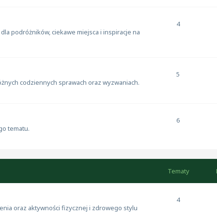
4
a podróżników, ciekawe miejsca i inspiracje na
5
różnych codziennych sprawach oraz wyzwaniach.
6
go tematu.
Tematy
4
zenia oraz aktywności fizycznej i zdrowego stylu