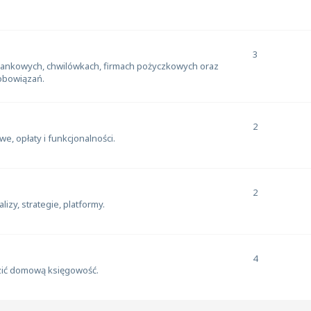
3
ankowych, chwilówkach, firmach pożyczkowych oraz
obowiązań.
2
, opłaty i funkcjonalności.
2
izy, strategie, platformy.
4
zić domową księgowość.