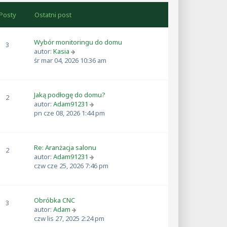
t
a
i
z
j
e
Posty
Ostatni post
y
n
t
p
o
l
o
w
n
Wybór monitoringu do domu
3
s
s
a
W
autor:
Kasia
t
z
j
y
śr mar 04, 2026 10:36 am
y
n
ś
p
o
w
o
w
i
s
Jaką podłogę do domu?
s
e
2
t
W
autor:
Adam91231
z
t
y
pn cze 08, 2026 1:44 pm
y
l
ś
p
n
w
o
a
i
s
j
Re: Aranżacja salonu
e
2
t
n
W
autor:
Adam91231
t
o
y
czw cze 25, 2026 7:46 pm
l
w
ś
n
s
w
a
z
i
j
y
Obróbka CNC
e
3
n
p
W
autor:
Adam
t
o
o
y
czw lis 27, 2025 2:24 pm
l
w
s