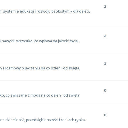
2
, systemie edukacji i rozwoju osobistym – dla dzieci,
4
e nawyki i wszystko, co wpływa na jakość życia.
2
y i rozmowy o jedzeniu na co dzień i od święta.
0
tko, co związane z modą na co dzień i od święta.
8
działalność, przedsiębiorczości i realiach rynku.