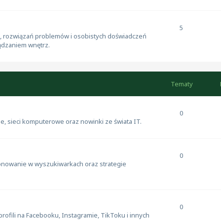
5
 rozwiązań problemów i osobistych doświadczeń
ądzaniem wnętrz.
Tematy
0
, sieci komputerowe oraz nowinki ze świata IT.
0
jonowanie w wyszukiwarkach oraz strategie
0
profili na Facebooku, Instagramie, TikToku i innych