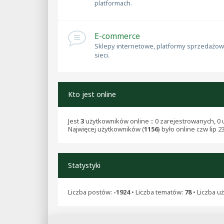
platformach.
E-commerce
Sklepy internetowe, platformy sprzedażow
sieci.
Kto jest online
Jest
3
użytkowników online :: 0 zarejestrowanych, 0 u
Najwięcej użytkowników (
1156
) było online czw lip 2
Statystyki
Liczba postów:
-1924
• Liczba tematów:
78
• Liczba u