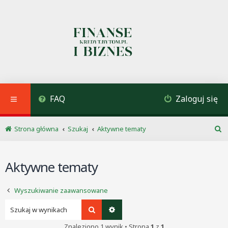
FAQ
Zaloguj się
Strona główna
Szukaj
Aktywne tematy
S
z
u
Aktywne tematy
k
a
j
Wyszukiwanie zaawansowane
Szukaj
Wyszukiwanie zaawansowane
Znaleziono 1 wynik • Strona
1
z
1