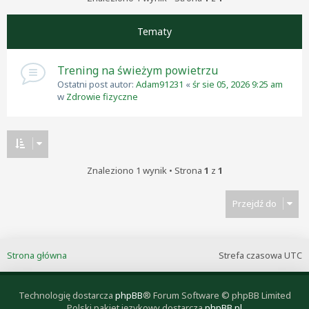
Tematy
Trening na świeżym powietrzu
Ostatni post autor:
Adam91231
«
śr sie 05, 2026 9:25 am
w
Zdrowie fizyczne
Znaleziono 1 wynik • Strona
1
z
1
Przejdź do
Strona główna
Strefa czasowa
UTC
Technologię dostarcza
phpBB
® Forum Software © phpBB Limited
Polski pakiet językowy dostarcza
phpBB.pl