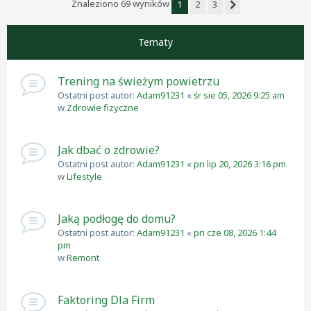
Znaleziono 69 wyników
1
2
3
Następna
Tematy
Trening na świeżym powietrzu
Ostatni post autor:
Adam91231
«
śr sie 05, 2026 9:25 am
w
Zdrowie fizyczne
Jak dbać o zdrowie?
Ostatni post autor:
Adam91231
«
pn lip 20, 2026 3:16 pm
w
Lifestyle
Jaką podłogę do domu?
Ostatni post autor:
Adam91231
«
pn cze 08, 2026 1:44
pm
w
Remont
Faktoring Dla Firm