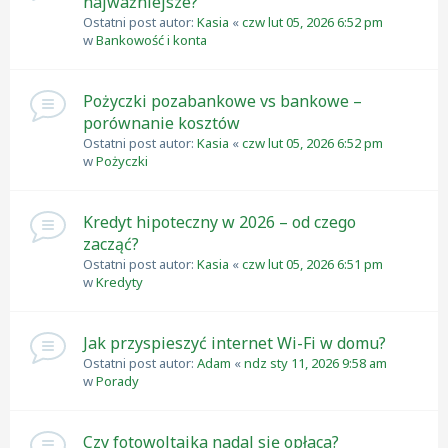
najważniejsze?
Ostatni post autor:
Kasia
«
czw lut 05, 2026 6:52 pm
w
Bankowość i konta
Pożyczki pozabankowe vs bankowe –
porównanie kosztów
Ostatni post autor:
Kasia
«
czw lut 05, 2026 6:52 pm
w
Pożyczki
Kredyt hipoteczny w 2026 – od czego
zacząć?
Ostatni post autor:
Kasia
«
czw lut 05, 2026 6:51 pm
w
Kredyty
Jak przyspieszyć internet Wi-Fi w domu?
Ostatni post autor:
Adam
«
ndz sty 11, 2026 9:58 am
w
Porady
Czy fotowoltaika nadal się opłaca?