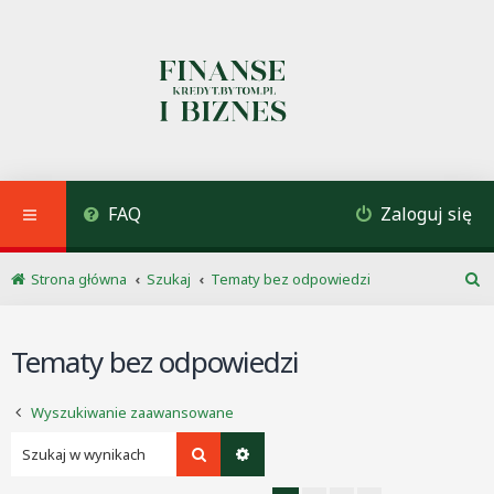
FAQ
Zaloguj się
Strona główna
Szukaj
Tematy bez odpowiedzi
S
z
u
Tematy bez odpowiedzi
k
a
j
Wyszukiwanie zaawansowane
Szukaj
Wyszukiwanie zaawansowane