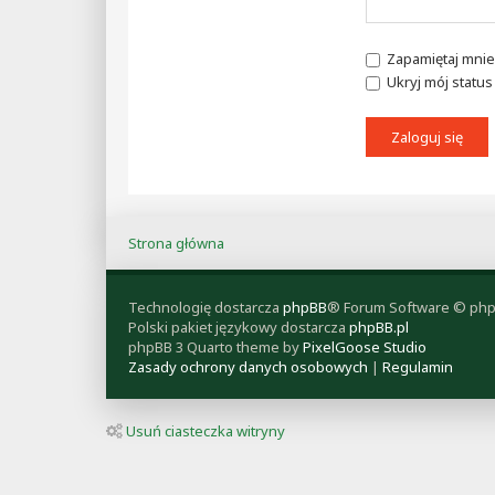
Zapamiętaj mnie
Ukryj mój status 
Strona główna
Technologię dostarcza
phpBB
® Forum Software © php
Polski pakiet językowy dostarcza
phpBB.pl
phpBB 3 Quarto theme by
PixelGoose Studio
Zasady ochrony danych osobowych
|
Regulamin
Usuń ciasteczka witryny