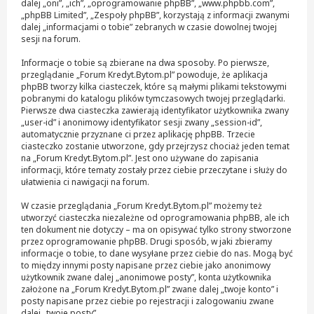
dalej „oni”, „ich”, „oprogramowanie phpBB”, „www.phpbb.com”,
„phpBB Limited”, „Zespoły phpBB”, korzystają z informacji zwanymi
dalej „informacjami o tobie” zebranych w czasie dowolnej twojej
sesji na forum.
Informacje o tobie są zbierane na dwa sposoby. Po pierwsze,
przeglądanie „Forum Kredyt.Bytom.pl” powoduje, że aplikacja
phpBB tworzy kilka ciasteczek, które są małymi plikami tekstowymi
pobranymi do katalogu plików tymczasowych twojej przeglądarki.
Pierwsze dwa ciasteczka zawierają identyfikator użytkownika zwany
„user-id” i anonimowy identyfikator sesji zwany „session-id”,
automatycznie przyznane ci przez aplikację phpBB. Trzecie
ciasteczko zostanie utworzone, gdy przejrzysz chociaż jeden temat
na „Forum Kredyt.Bytom.pl”. Jest ono używane do zapisania
informacji, które tematy zostały przez ciebie przeczytane i służy do
ułatwienia ci nawigacji na forum.
W czasie przeglądania „Forum Kredyt.Bytom.pl” możemy też
utworzyć ciasteczka niezależne od oprogramowania phpBB, ale ich
ten dokument nie dotyczy – ma on opisywać tylko strony stworzone
przez oprogramowanie phpBB. Drugi sposób, w jaki zbieramy
informacje o tobie, to dane wysyłane przez ciebie do nas. Mogą być
to między innymi posty napisane przez ciebie jako anonimowy
użytkownik zwane dalej „anonimowe posty”, konta użytkownika
założone na „Forum Kredyt.Bytom.pl” zwane dalej „twoje konto” i
posty napisane przez ciebie po rejestracji i zalogowaniu zwane
dalej „twoje posty”.