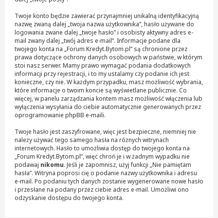
Twoje konto będzie zawierać przynajmniej unikalną identyfikacyjną
nazwę zwaną dalej „twoja nazwa użytkownika”, hasło używane do
logowania zwane dalej „twoje hasło” i osobisty aktywny adres e-
mail zwany dalej „twój adres e-mail”. Informacje podane dla
twojego konta na „Forum Kredyt.Bytom.pl” są chronione przez
prawa dotyczące ochrony danych osobowych w państwie, w którym
stoi nasz serwer. Mamy prawo wymagać podania dodatkowych
informacji przy rejestracji, i to my ustalamy czy podanie ich jest
konieczne, czy nie. W każdym przypadku, masz możliwość wybrania,
które informacje o twoim koncie są wyświetlane publicznie. Co
więcej, w panelu zarządzania kontem masz możliwość włączenia lub
wyłączenia wysyłania do ciebie automatycznie generowanych przez
oprogramowanie phpBB e-maili.
Twoje hasło jest zaszyfrowane, więc jest bezpieczne, niemniej nie
należy używać tego samego hasła na różnych witrynach
internetowych. Hasło to umożliwia dostęp do twojego konta na
„Forum Kredyt.Bytom.pl”, więc chroń je i w żadnym wypadku nie
podawaj
nikomu
. Jeśli je zapomnisz, użyj funkcji „Nie pamiętam
hasła”. Witryna poprosi cię o podanie nazwy użytkownika i adresu
e-mail. Po podaniu tych danych zostanie wygenerowane nowe hasło
i przesłane na podany przez ciebie adres e-mail. Umożliwi ono
odzyskanie dostępu do twojego konta.