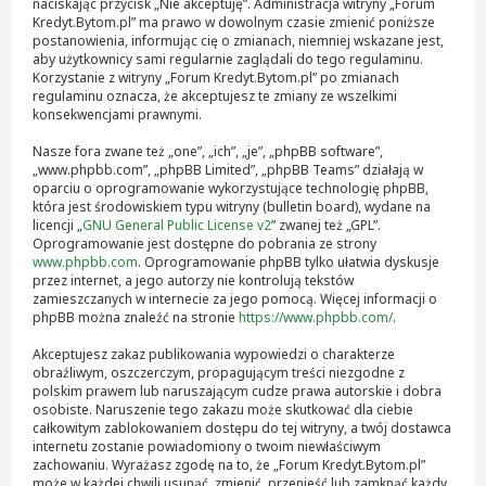
naciskając przycisk „Nie akceptuję”. Administracja witryny „Forum
Kredyt.Bytom.pl” ma prawo w dowolnym czasie zmienić poniższe
postanowienia, informując cię o zmianach, niemniej wskazane jest,
aby użytkownicy sami regularnie zaglądali do tego regulaminu.
Korzystanie z witryny „Forum Kredyt.Bytom.pl” po zmianach
regulaminu oznacza, że akceptujesz te zmiany ze wszelkimi
konsekwencjami prawnymi.
Nasze fora zwane też „one”, „ich”, „je”, „phpBB software”,
„www.phpbb.com”, „phpBB Limited”, „phpBB Teams” działają w
oparciu o oprogramowanie wykorzystujące technologię phpBB,
która jest środowiskiem typu witryny (bulletin board), wydane na
licencji „
GNU General Public License v2
” zwanej też „GPL”.
Oprogramowanie jest dostępne do pobrania ze strony
www.phpbb.com
. Oprogramowanie phpBB tylko ułatwia dyskusje
przez internet, a jego autorzy nie kontrolują tekstów
zamieszczanych w internecie za jego pomocą. Więcej informacji o
phpBB można znaleźć na stronie
https://www.phpbb.com/
.
Akceptujesz zakaz publikowania wypowiedzi o charakterze
obraźliwym, oszczerczym, propagującym treści niezgodne z
polskim prawem lub naruszającym cudze prawa autorskie i dobra
osobiste. Naruszenie tego zakazu może skutkować dla ciebie
całkowitym zablokowaniem dostępu do tej witryny, a twój dostawca
internetu zostanie powiadomiony o twoim niewłaściwym
zachowaniu. Wyrażasz zgodę na to, że „Forum Kredyt.Bytom.pl”
może w każdej chwili usunąć, zmienić, przenieść lub zamknąć każdy