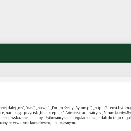
wanej dalej „my”, ”nas”, „nasza”, „Forum Kredyt.Bytom.pl”, „https://kredyt.byto
jsce, naciskając przycisk „Nie akceptuję”. Administracja witryny „Forum Kredy
emniej wskazane jest, aby użytkownicy sami regularnie zaglądali do tego regul
miany ze wszelkimi konsekwencjami prawnymi.