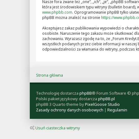
Nasze fora zwane też „one”, „ich”, „je”, „phpBB soft
która jest środowiskiem typu witryny (bulletin board), w
www.phpbb.com
. Oprogramowanie phpBB tylko ułatwia
phpBB można znaleźć na stronie
https://www.phpbb.
Akceptujesz zakaz publikowania wypowiedzi o charakt
osobiste. Naruszenie tego zakazu może skutkować dla
zachowaniu. Wyrażasz zgodę na to, że „Forum Kredyt.B
wszystkich podanych przez ciebie informacji w naszej 
odpowiedzialności za włamania do witryny, podczas k
Strona główna
Technologię dostarcza
phpBB
® Forum Software © php
Polski pakiet językowy dostarcza
phpBB.pl
phpBB 3 Quarto theme by
PixelGoose Studio
Zasady ochrony danych osobowych
|
Regulamin
Usuń ciasteczka witryny