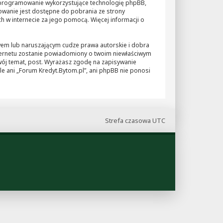
o oprogramowanie wykorzystujące technologię phpBB,
owanie jest dostępne do pobrania ze strony
h w internecie za jego pomocą. Więcej informacji o
wem lub naruszającym cudze prawa autorskie i dobra
nternetu zostanie powiadomiony o twoim niewłaściwym
twój temat, post. Wyrażasz zgodę na zapisywanie
le ani „Forum Kredyt.Bytom.pl”, ani phpBB nie ponosi
Strefa czasowa
UTC