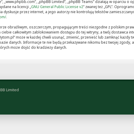
ware”, „www.phpbb.com”, „phpBB Limited”, „phpBB Teams” działają w oparciu 
ydane na licencji „
GNU General Public License v2
” zwanej też „GPL”. Oprogram
 dyskusje przez internet, a jego autorzy nie kontrolują tekstów zamieszczanyc
com/
.
erze obraźliwym, oszczerczym, propagującym treści niezgodne z polskim pra
 ciebie całkowitym zablokowaniem dostępu do tej witryny, a twój dostawca i
ytom.pl” może w każdej chwili usunąć, zmienić, przenieść lub zamknąć każdy 
bazie danych. Informacje te nie będą przekazywane nikomu bez twojej zgody, a
tórych może dojść do kradzieży danych.
BB Limited