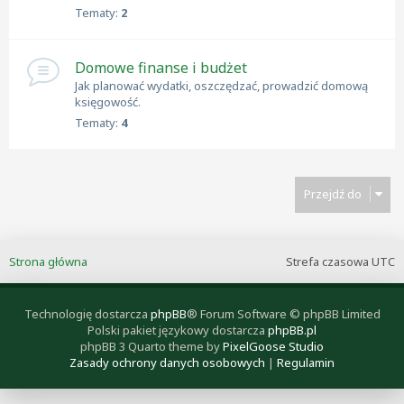
Tematy:
2
Domowe finanse i budżet
Jak planować wydatki, oszczędzać, prowadzić domową
księgowość.
Tematy:
4
Przejdź do
Strona główna
Strefa czasowa
UTC
Technologię dostarcza
phpBB
® Forum Software © phpBB Limited
Polski pakiet językowy dostarcza
phpBB.pl
phpBB 3 Quarto theme by
PixelGoose Studio
Zasady ochrony danych osobowych
|
Regulamin