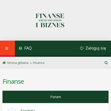
FAQ
Zaloguj się
Strona główna
Finanse
S
z
u
Finanse
k
a
j
Forum
Kredyty