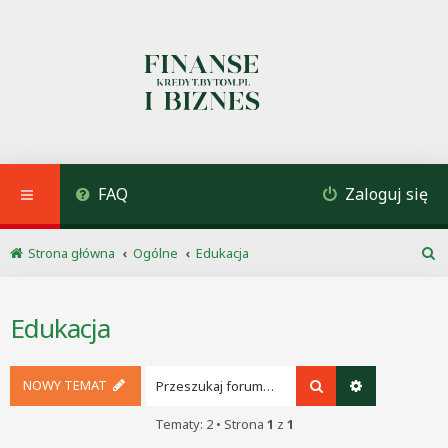
FAQ
Zaloguj się
Strona główna
Ogólne
Edukacja
S
z
u
Edukacja
k
a
j
NOWY TEMAT
Szukaj
Wyszukiwani
Tematy: 2 • Strona
1
z
1