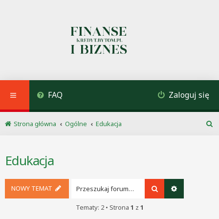
FAQ
Zaloguj się
Strona główna
Ogólne
Edukacja
S
z
u
Edukacja
k
a
j
NOWY TEMAT
Szukaj
Wyszukiwani
Tematy: 2 • Strona
1
z
1