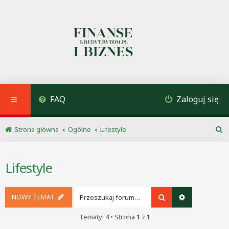
FAQ
Zaloguj się
Strona główna
Ogólne
Lifestyle
S
z
u
Lifestyle
k
a
j
NOWY TEMAT
Szukaj
Wyszukiwani
Tematy: 4 • Strona
1
z
1