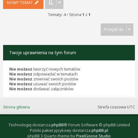
NOWY TEMAT
Tematy: 4 • Strona
1
z
1
Przejdź do
Twoje uprawnienia na tym forum
Nie możesz
tworzyć nowych tematów
Nie możesz
odpowiadać w tematach
Nie możesz
zmieniać swoich postów
Nie możesz
usuwać swoich postów
Nie możesz
dodawać załączników
Strona główna
Strefa czasowa
UTC
Technologię dostarcza
phpBB
® Forum Software © phpBB Limited
Polski pakiet językowy dostarcza
phpBB.pl
phpBB 3 Quarto theme by
PixelGoose Studio