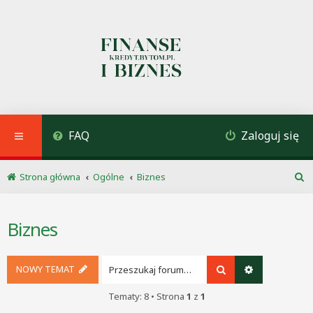
FAQ
Zaloguj się
Strona główna
Ogólne
Biznes
S
z
u
Biznes
k
a
j
NOWY TEMAT
Szukaj
Wyszukiwani
Tematy: 8 • Strona
1
z
1