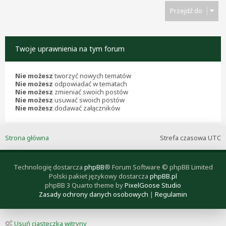
Przejdź do
Twoje uprawnienia na tym forum
Nie możesz
tworzyć nowych tematów
Nie możesz
odpowiadać w tematach
Nie możesz
zmieniać swoich postów
Nie możesz
usuwać swoich postów
Nie możesz
dodawać załączników
Strona główna
Strefa czasowa
UTC
Technologię dostarcza
phpBB
® Forum Software © phpBB Limited
Polski pakiet językowy dostarcza
phpBB.pl
phpBB 3 Quarto theme by
PixelGoose Studio
Zasady ochrony danych osobowych
|
Regulamin
Usuń ciasteczka witryny