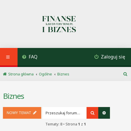
FAQ
Zaloguj się
Strona główna
Ogólne
Biznes
S
z
u
Biznes
k
a
j
NOWY TEMAT
Szukaj
Wyszukiwani
Tematy: 8 • Strona
1
z
1