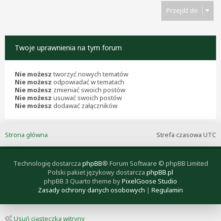
Przejdź do
Twoje uprawnienia na tym forum
Nie możesz
tworzyć nowych tematów
Nie możesz
odpowiadać w tematach
Nie możesz
zmieniać swoich postów
Nie możesz
usuwać swoich postów
Nie możesz
dodawać załączników
Strona główna
Strefa czasowa
UTC
Technologię dostarcza
phpBB
® Forum Software © phpBB Limited
Polski pakiet językowy dostarcza
phpBB.pl
phpBB 3 Quarto theme by
PixelGoose Studio
Zasady ochrony danych osobowych
|
Regulamin
Usuń ciasteczka witryny