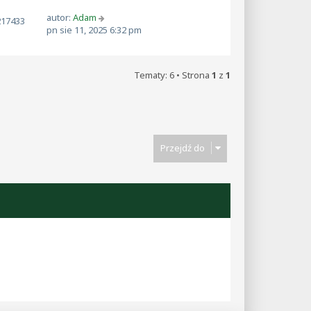
autor:
Adam
217433
pn sie 11, 2025 6:32 pm
Tematy: 6 • Strona
1
z
1
Przejdź do