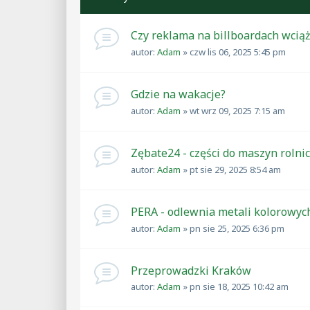
Czy reklama na billboardach wcią
autor:
Adam
»
czw lis 06, 2025 5:45 pm
Gdzie na wakacje?
autor:
Adam
»
wt wrz 09, 2025 7:15 am
Zębate24 - części do maszyn rolni
autor:
Adam
»
pt sie 29, 2025 8:54 am
PERA - odlewnia metali kolorowyc
autor:
Adam
»
pn sie 25, 2025 6:36 pm
Przeprowadzki Kraków
autor:
Adam
»
pn sie 18, 2025 10:42 am