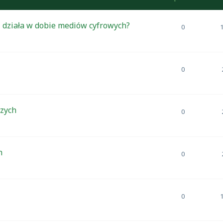
ż działa w dobie mediów cyfrowych?
0
0
czych
0
h
0
0