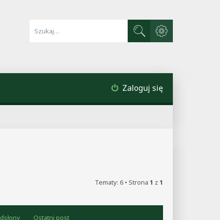
Wyszukiwanie zaawa
Szukaj
Zaloguj się
Tematy: 6 • Strona
1
z
1
dsłony
Ostatni post