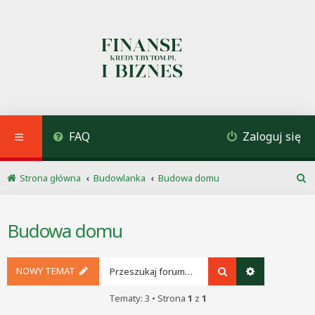
FAQ
Zaloguj się
Strona główna
Budowlanka
Budowa domu
S
z
u
Budowa domu
k
a
j
NOWY TEMAT
Szukaj
Wyszukiwani
Tematy: 3 • Strona
1
z
1