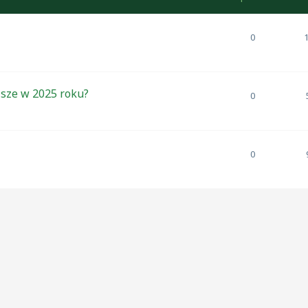
0
ńsze w 2025 roku?
0
0