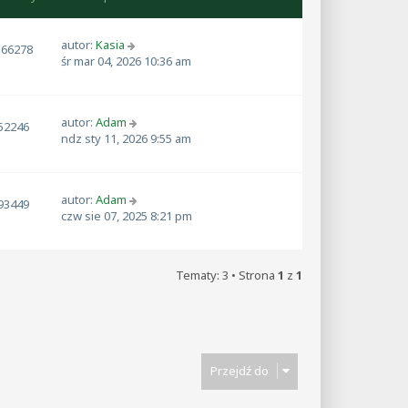
autor:
Kasia
166278
śr mar 04, 2026 10:36 am
autor:
Adam
52246
ndz sty 11, 2026 9:55 am
autor:
Adam
93449
czw sie 07, 2025 8:21 pm
Tematy: 3 • Strona
1
z
1
Przejdź do