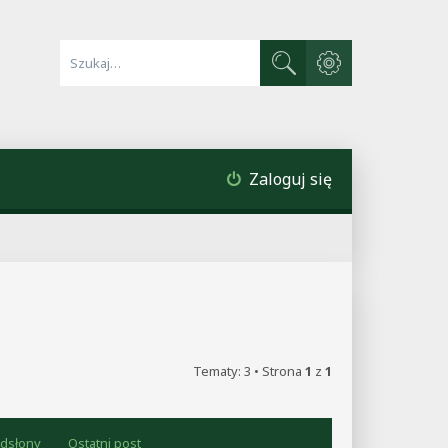
Wyszukiwanie zaawa
Szukaj
Zaloguj się
Tematy: 3 • Strona
1
z
1
dsłony
Ostatni post