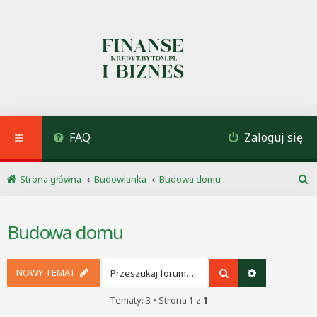
FAQ
Zaloguj się
Strona główna
Budowlanka
Budowa domu
S
z
u
Budowa domu
k
a
j
NOWY TEMAT
Szukaj
Wyszukiwani
Tematy: 3 • Strona
1
z
1