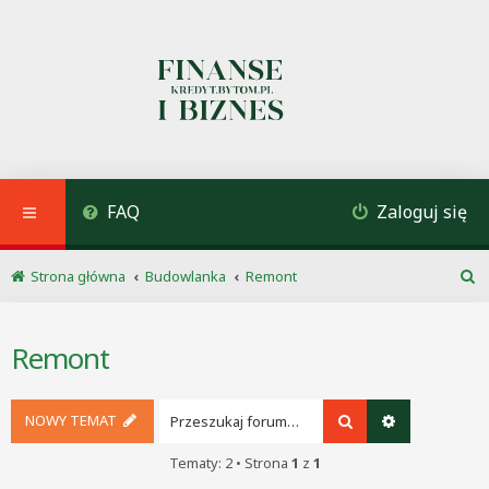
FAQ
Zaloguj się
Strona główna
Budowlanka
Remont
S
z
u
Remont
k
a
j
NOWY TEMAT
Szukaj
Wyszukiwani
Tematy: 2 • Strona
1
z
1