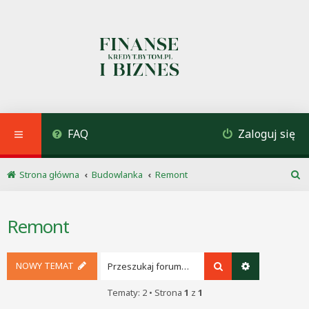
FAQ
Zaloguj się
Strona główna
Budowlanka
Remont
S
z
u
Remont
k
a
j
NOWY TEMAT
Szukaj
Wyszukiwani
Tematy: 2 • Strona
1
z
1