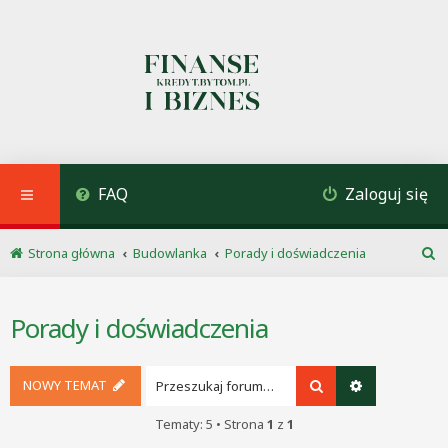
FAQ
Zaloguj się
Strona główna
Budowlanka
Porady i doświadczenia
S
z
u
Porady i doświadczenia
k
a
j
NOWY TEMAT
Szukaj
Wyszukiwani
Tematy: 5 • Strona
1
z
1