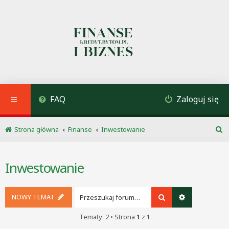
FAQ
Zaloguj się
Strona główna
Finanse
Inwestowanie
S
z
u
Inwestowanie
k
a
j
NOWY TEMAT
Szukaj
Wyszukiwani
Tematy: 2 • Strona
1
z
1