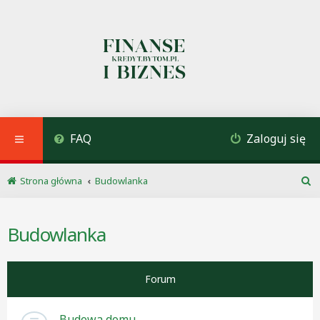
FAQ
Zaloguj się
Strona główna
Budowlanka
S
z
u
Budowlanka
k
a
j
Forum
Budowa domu