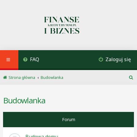
FAQ
Zaloguj się
Strona główna
Budowlanka
S
z
u
Budowlanka
k
a
j
Forum
Budowa domu