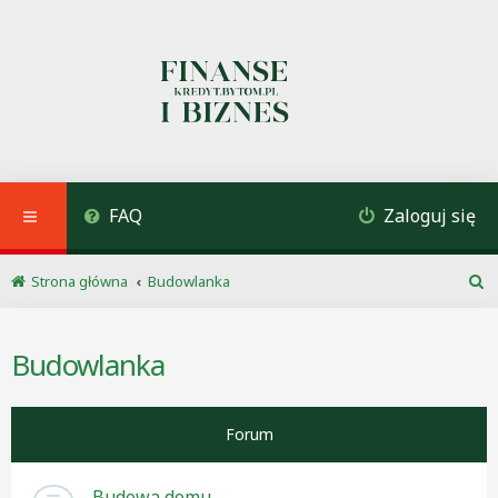
FAQ
Zaloguj się
Strona główna
Budowlanka
S
z
u
Budowlanka
k
a
j
Forum
Budowa domu