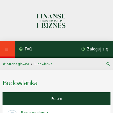
FAQ
Zaloguj się
Strona główna
Budowlanka
S
z
u
Budowlanka
k
a
j
Forum
Budowa domu