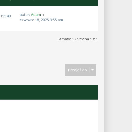
autor:
Adam
515548
czw wrz 18, 2025 9:55 am
Tematy: 1 • Strona
1
z
1
Przejdź do