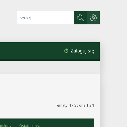
Wyszukiwanie zaawa
Szukaj
Zaloguj się
Tematy: 1 • Strona
1
z
1
dsłony
Ostatni post