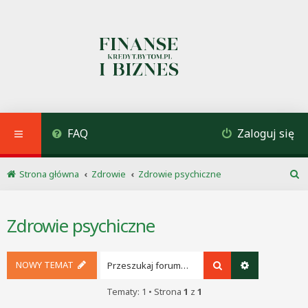
FAQ
Zaloguj się
Strona główna
Zdrowie
Zdrowie psychiczne
S
z
u
Zdrowie psychiczne
k
a
j
NOWY TEMAT
Szukaj
Wyszukiwani
Tematy: 1 • Strona
1
z
1