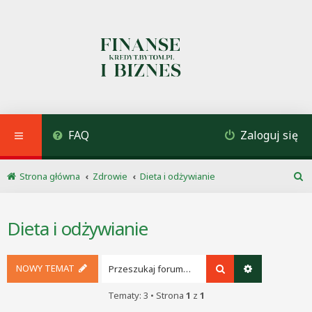
FAQ
Zaloguj się
Strona główna
Zdrowie
Dieta i odżywianie
S
z
u
Dieta i odżywianie
k
a
j
NOWY TEMAT
Szukaj
Wyszukiwani
Tematy: 3 • Strona
1
z
1