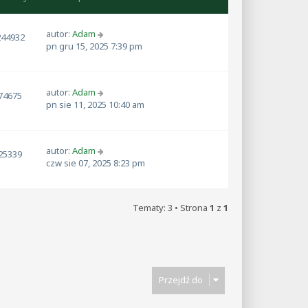
autor:
Adam
244932
pn gru 15, 2025 7:39 pm
autor:
Adam
74675
pn sie 11, 2025 10:40 am
autor:
Adam
25339
czw sie 07, 2025 8:23 pm
Tematy: 3 • Strona
1
z
1
Przejdź do