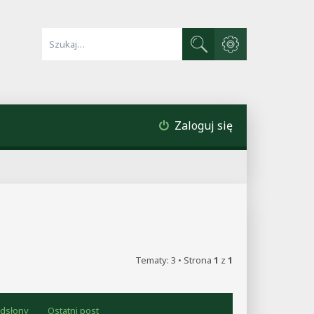
Wyszukiwanie zaawa
Szukaj
Zaloguj się
Tematy: 3 • Strona
1
z
1
dsłony
Ostatni post