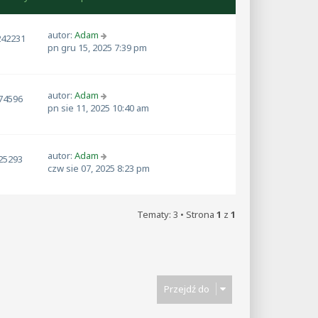
autor:
Adam
242231
pn gru 15, 2025 7:39 pm
autor:
Adam
74596
pn sie 11, 2025 10:40 am
autor:
Adam
25293
czw sie 07, 2025 8:23 pm
Tematy: 3 • Strona
1
z
1
Przejdź do