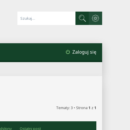
Wyszukiwanie zaawa
Szukaj
Zaloguj się
Tematy: 3 • Strona
1
z
1
dsłony
Ostatni post