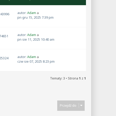
autor:
Adam
243996
pn gru 15, 2025 7:39 pm
autor:
Adam
74651
pn sie 11, 2025 10:40 am
autor:
Adam
25324
czw sie 07, 2025 8:23 pm
Tematy: 3 • Strona
1
z
1
Przejdź do