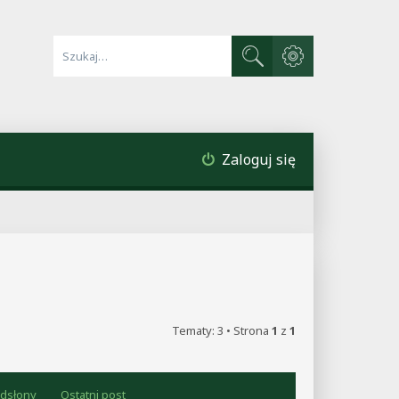
Wyszukiwanie zaawa
Szukaj
Zaloguj się
Tematy: 3 • Strona
1
z
1
dsłony
Ostatni post