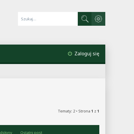
Wyszukiwanie zaawa
Szukaj
Zaloguj się
Tematy: 2 • Strona
1
z
1
dsłony
Ostatni post