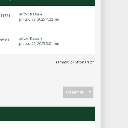
autor:
Kasia
211871
pn gru 22, 2025 4:22 pm
autor:
Kasia
86961
pn paź 20, 2025 3:01 pm
Tematy: 2 • Strona
1
z
1
Przejdź do