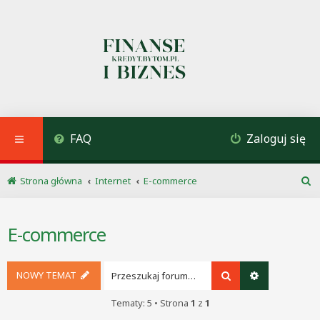
FAQ
Zaloguj się
Strona główna
Internet
E-commerce
S
z
u
E-commerce
k
a
j
NOWY TEMAT
Szukaj
Wyszukiwani
Tematy: 5 • Strona
1
z
1