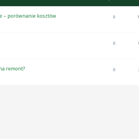
e – porównanie kosztów
0
0
 na remont?
0