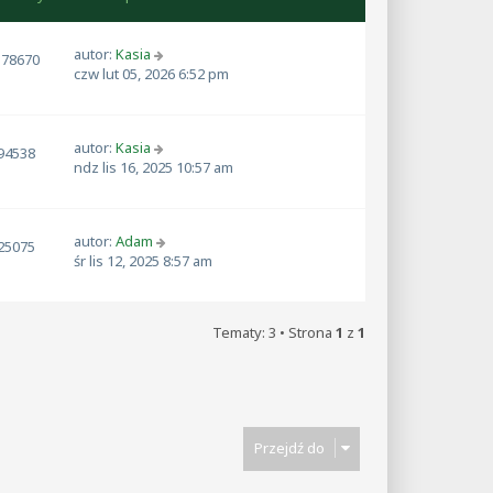
autor:
Kasia
178670
czw lut 05, 2026 6:52 pm
autor:
Kasia
94538
ndz lis 16, 2025 10:57 am
autor:
Adam
25075
śr lis 12, 2025 8:57 am
Tematy: 3 • Strona
1
z
1
Przejdź do