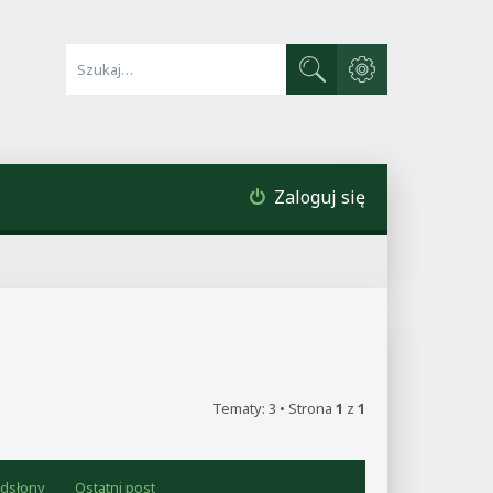
Wyszukiwanie zaawa
Szukaj
Zaloguj się
Tematy: 3 • Strona
1
z
1
dsłony
Ostatni post