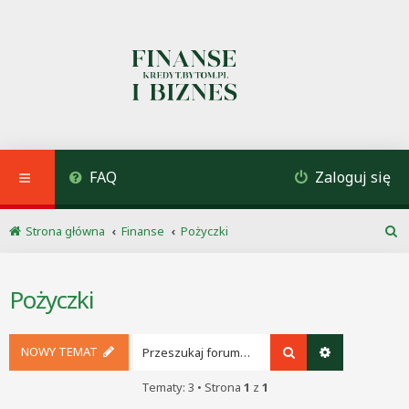
FAQ
Zaloguj się
Strona główna
Finanse
Pożyczki
S
z
u
Pożyczki
k
a
j
NOWY TEMAT
Szukaj
Wyszukiwani
Tematy: 3 • Strona
1
z
1