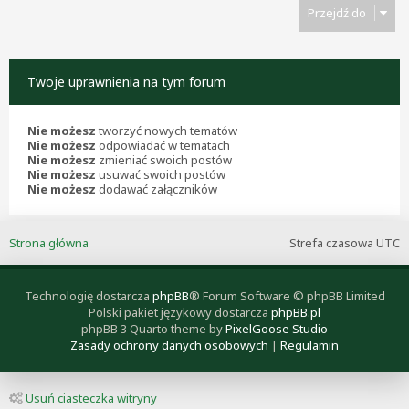
Przejdź do
Twoje uprawnienia na tym forum
Nie możesz
tworzyć nowych tematów
Nie możesz
odpowiadać w tematach
Nie możesz
zmieniać swoich postów
Nie możesz
usuwać swoich postów
Nie możesz
dodawać załączników
Strona główna
Strefa czasowa
UTC
Technologię dostarcza
phpBB
® Forum Software © phpBB Limited
Polski pakiet językowy dostarcza
phpBB.pl
phpBB 3 Quarto theme by
PixelGoose Studio
Zasady ochrony danych osobowych
|
Regulamin
Usuń ciasteczka witryny