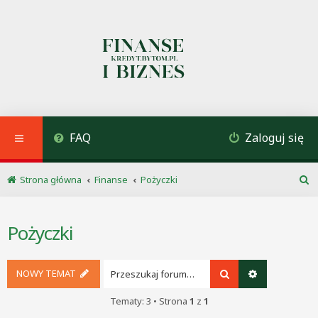
FAQ
Zaloguj się
Strona główna
Finanse
Pożyczki
S
z
u
Pożyczki
k
a
j
NOWY TEMAT
Szukaj
Wyszukiwani
Tematy: 3 • Strona
1
z
1