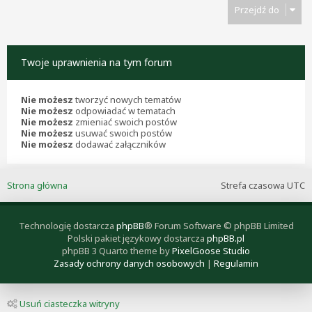
Przejdź do
Twoje uprawnienia na tym forum
Nie możesz
tworzyć nowych tematów
Nie możesz
odpowiadać w tematach
Nie możesz
zmieniać swoich postów
Nie możesz
usuwać swoich postów
Nie możesz
dodawać załączników
Strona główna
Strefa czasowa
UTC
Technologię dostarcza
phpBB
® Forum Software © phpBB Limited
Polski pakiet językowy dostarcza
phpBB.pl
phpBB 3 Quarto theme by
PixelGoose Studio
Zasady ochrony danych osobowych
|
Regulamin
Usuń ciasteczka witryny