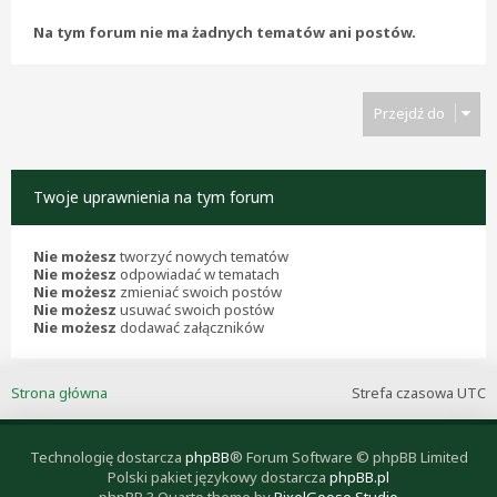
Na tym forum nie ma żadnych tematów ani postów.
Przejdź do
Twoje uprawnienia na tym forum
Nie możesz
tworzyć nowych tematów
Nie możesz
odpowiadać w tematach
Nie możesz
zmieniać swoich postów
Nie możesz
usuwać swoich postów
Nie możesz
dodawać załączników
Strona główna
Strefa czasowa
UTC
Technologię dostarcza
phpBB
® Forum Software © phpBB Limited
Polski pakiet językowy dostarcza
phpBB.pl
phpBB 3 Quarto theme by
PixelGoose Studio