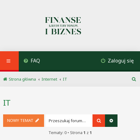
FAQ
Zaloguj się
Strona główna
Internet
IT
S
z
u
IT
k
a
j
NOWY TEMAT
Szukaj
Wyszukiwani
Tematy: 0 • Strona
1
z
1