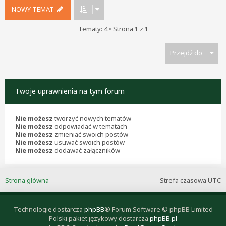
NOWY TEMAT
Tematy: 4 • Strona
1
z
1
Przejdź do
Twoje uprawnienia na tym forum
Nie możesz
tworzyć nowych tematów
Nie możesz
odpowiadać w tematach
Nie możesz
zmieniać swoich postów
Nie możesz
usuwać swoich postów
Nie możesz
dodawać załączników
Strona główna
Strefa czasowa
UTC
Technologię dostarcza
phpBB
® Forum Software © phpBB Limited
Polski pakiet językowy dostarcza
phpBB.pl