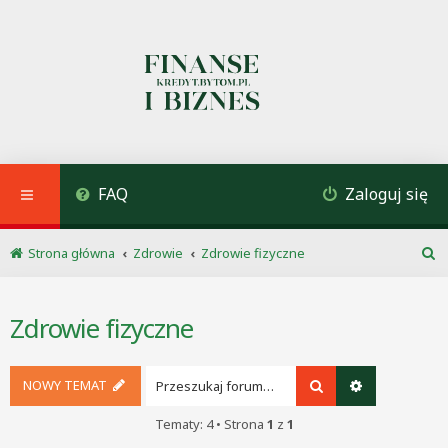
FAQ
Zaloguj się
Strona główna
Zdrowie
Zdrowie fizyczne
S
z
u
Zdrowie fizyczne
k
a
j
NOWY TEMAT
Szukaj
Wyszukiwani
Tematy: 4 • Strona
1
z
1