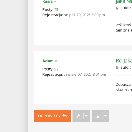
Jaka r
Kasia
P
autor:
Posty:
25
o
Rejestracja:
pn paź 20, 2025 3:00 pm
s
t
Jeśli kt
tam znal
Re: Jak
Adam
P
autor:
Posty:
52
o
Rejestracja:
czw sie 07, 2025 8:01 pm
s
t
Zobaczci
skuteczn
ODPOWIEDZ