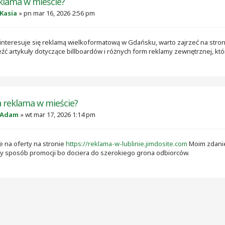
eklama w mieście?
Kasia
»
pn mar 16, 2026 2:56 pm
oś interesuje się reklamą wielkoformatową w Gdańsku, warto zajrzeć na stro
eźć artykuły dotyczące billboardów i różnych form reklamy zewnętrznej, k
a reklama w mieście?
Adam
»
wt mar 17, 2026 1:14 pm
e na oferty na stronie
https://reklama-w-lublinie.jimdosite.com
Moim zdanie
y sposób promocji bo dociera do szerokiego grona odbiorców.