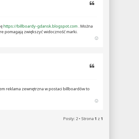
Cytuj
nę
https://billboardy-gdansk.blogspot.com
. Można
tóre pomagają zwiększyć widoczność marki.
N
a
g
ó
r
ę
Cytuj
m reklama zewnętrzna w postaci billboardów to
N
a
g
ó
Posty: 2 • Strona
1
z
1
r
ę