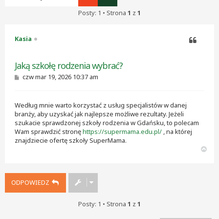
Posty: 1 • Strona
1
z
1
Kasia
Cytuj
Jaką szkołę rodzenia wybrać?
P
czw mar 19, 2026 10:37 am
o
s
t
Według mnie warto korzystać z usług specjalistów w danej
branży, aby uzyskać jak najlepsze możliwe rezultaty. Jeżeli
szukacie sprawdzonej szkoły rodzenia w Gdańsku, to polecam
Wam sprawdzić stronę
https://supermama.edu.pl/
, na której
znajdziecie ofertę szkoły SuperMama.
N
a
g
ó
ODPOWIEDZ
r
ę
Posty: 1 • Strona
1
z
1