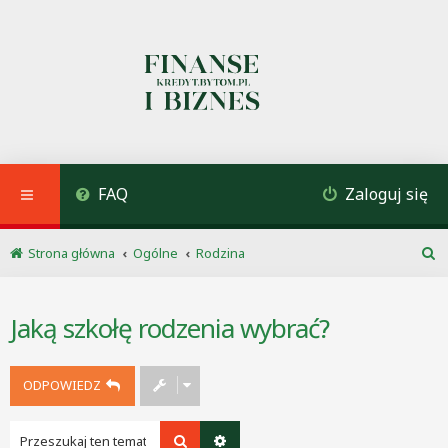
FAQ
Zaloguj się
Strona główna
Ogólne
Rodzina
S
z
u
Jaką szkołę rodzenia wybrać?
k
a
j
ODPOWIEDZ
Szukaj
Wyszukiwanie zaawansowane