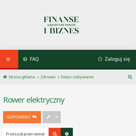
FAQ
Zaloguj się
Strona główna
Zdrowie
Dieta i odżywianie
S
z
u
Rower elektryczny
k
a
j
ODPOWIEDZ
Szukaj
Wyszukiwanie zaawansowane