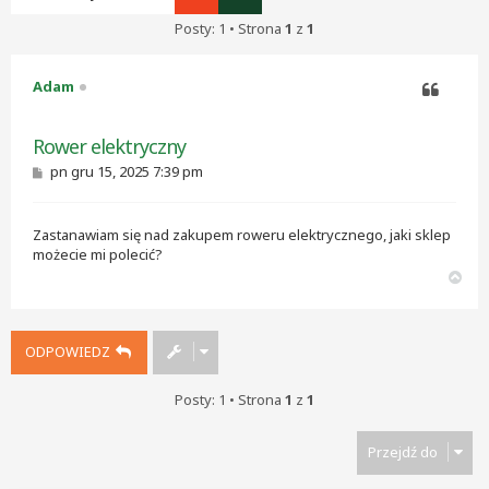
Posty: 1 • Strona
1
z
1
Adam
Cytuj
Rower elektryczny
P
pn gru 15, 2025 7:39 pm
o
s
t
Zastanawiam się nad zakupem roweru elektrycznego, jaki sklep
możecie mi polecić?
N
a
g
ó
ODPOWIEDZ
r
ę
Posty: 1 • Strona
1
z
1
Przejdź do